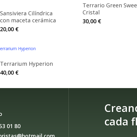
variantes.
varian
hasta
has
Terrario Green Swee
Las
60,00 €
Las
60,0
Cristal
Sansiviera Cilíndrica
opciones
opcio
con maceta cerámica
30,00
€
se
se
20,00
€
pueden
puede
elegir
elegir
en
en
la
la
Terrarium Hyperion
página
págin
40,00
€
de
de
producto
produ
Crean
o
cada f
53 01 80
loristas@hotmail.com