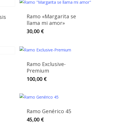
Ramo «Margarita se
sis
llama mi amor»
30,00
€
Ramo Exclusive-
Premium
go
100,00
€
cto
ios:
de
les
0 €
tes.
ta
0 €
Ramo Genérico 45
nes
45,00
€