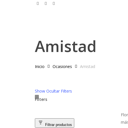
facebook
phone
email
Skip
to
main
content
Amistad
Inicio
Ocasiones
Amistad
Show
Ocultar
Filters
Filters
Close
Flor
Filters
más
Filtrar productos