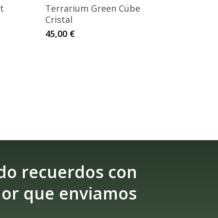
tes.
ta
t
Terrarium Green Cube
0 €
Cristal
nes
45,00
€
n
a
cto
do recuerdos con
lor que enviamos