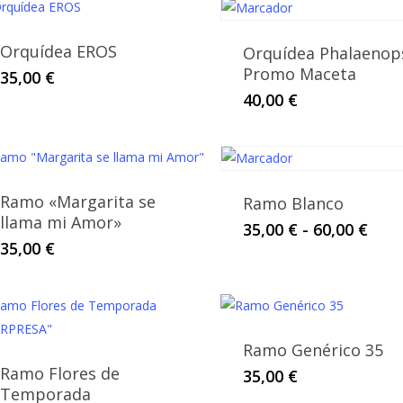
Orquídea EROS
Orquídea Phalaenop
Promo Maceta
35,00
€
40,00
€
Ramo «Margarita se
Ramo Blanco
llama mi Amor»
Este
Ran
35,00
€
-
60,00
€
35,00
€
de
produ
prec
tiene
des
múltip
35,0
varian
has
Las
60,0
Ramo Genérico 35
opcio
Ramo Flores de
35,00
€
se
Temporada