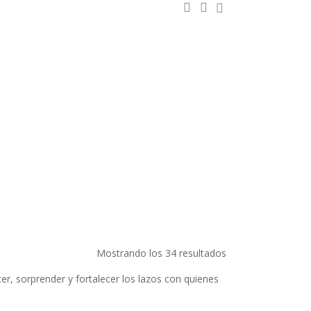
0
buscar:
account
Mostrando los 34 resultados
cer, sorprender y fortalecer los lazos con quienes