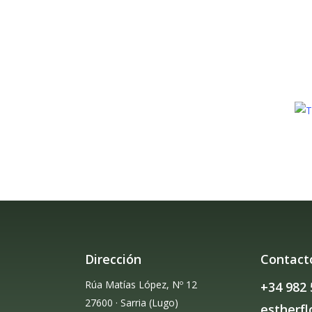
Dirección
Contact
Rúa Matías López, Nº 12
+34 982 
27600 · Sarria (Lugo)
estherf