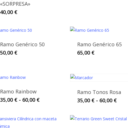
«SORPRESA»
puede
elegir
40,00
€
en
la
págin
de
Ramo Genérico 50
Ramo Genérico 65
produ
50,00
€
65,00
€
Ramo Rainbow
Ramo Tonos Rosa
Este
Rango
35,00
€
-
60,00
€
Este
Ran
35,00
€
-
60,00
€
de
de
producto
produ
precios:
prec
tiene
tiene
desde
des
múltiples
múltip
35,00 €
35,0