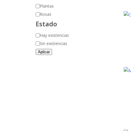
Plantas
Rosas
Estado
Disponibilidad
Hay existencias
Sin existencias
Aplicar