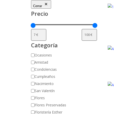
Cerrar
Precio
Categoría
Categoría
Ocasiones
Amistad
Condolencias
Cumpleaños
Nacimiento
San Valentín
Flores
Flores Preservadas
Floristería Esther