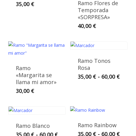
Ramo Flores de
35,00
€
Temporada
«SORPRESA»
40,00
€
Ramo Tonos
Rosa
Ramo
«Margarita se
Rang
35,00
€
-
60,00
€
llama mi amor»
de
precio
30,00
€
desde
35,00 
hasta
60,00 
Ramo Rainbow
Ramo Blanco
Rang
35,00
€
-
60,00
€
Rango
35,00
€
-
60,00
€