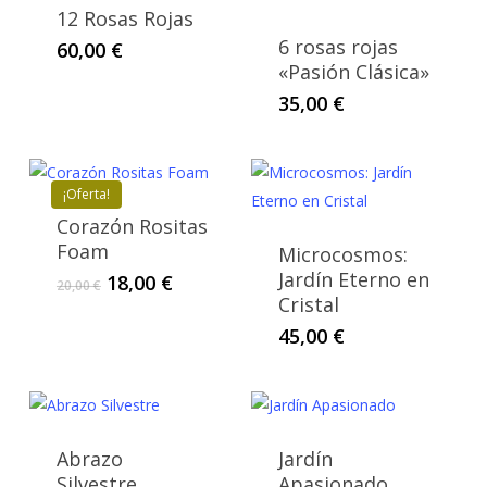
12 Rosas Rojas
6 rosas rojas
60,00
€
«Pasión Clásica»
35,00
€
¡Oferta!
Corazón Rositas
Foam
Microcosmos:
Jardín Eterno en
El
El
18,00
€
20,00
€
Cristal
precio
precio
original
actual
45,00
€
era:
es:
20,00 €.
18,00 €.
Abrazo
Jardín
Silvestre
Apasionado