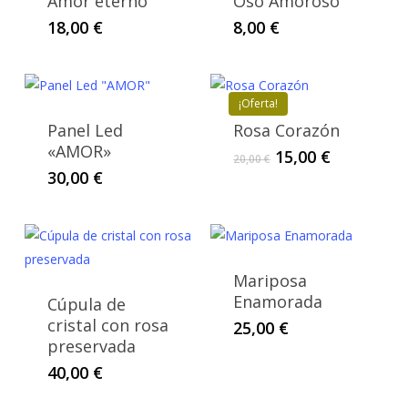
Amor eterno
Oso Amoroso
18,00
€
8,00
€
¡Oferta!
Panel Led
Rosa Corazón
«AMOR»
El
El
15,00
€
20,00
€
precio
precio
30,00
€
original
actual
era:
es:
20,00 €.
15,00 €.
Mariposa
Enamorada
Cúpula de
cristal con rosa
25,00
€
preservada
40,00
€