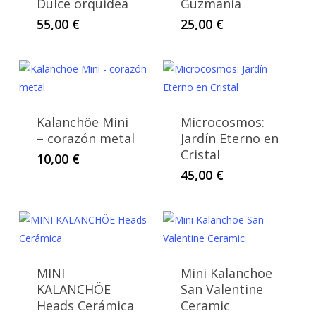
Dulce orquídea
Guzmania
55,00
€
25,00
€
Kalanchöe Mini
Microcosmos:
– corazón metal
Jardín Eterno en
Cristal
10,00
€
45,00
€
MINI
Mini Kalanchöe
KALANCHÖE
San Valentine
Heads Cerámica
Ceramic