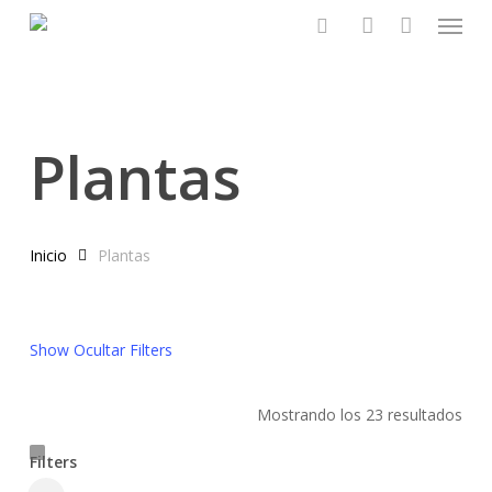
Menu
Skip
to
buscar:
account
main
content
Plantas
Inicio
Plantas
Show
Ocultar
Filters
Mostrando los 23 resultados
Filters