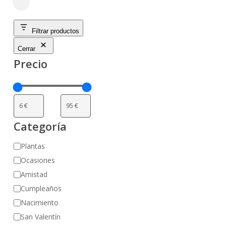
Close
Filters
Filtrar productos
Cerrar
Precio
Categoría
Categoría
Plantas
Ocasiones
Amistad
Cumpleaños
Nacimiento
San Valentín