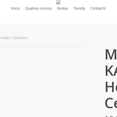
Inicio
Quiénes somos
Bodas
Tienda
Contacto
eads Cerámica
M
K
H
C