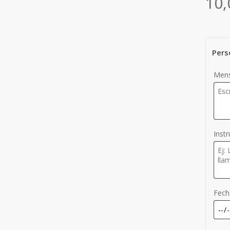
10
Pers
Mens
Inst
Fech