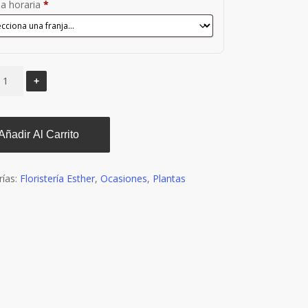
ja horaria
*
Añadir Al Carrito
rías:
Floristería Esther
,
Ocasiones
,
Plantas