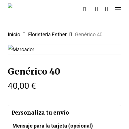
Skip
Menu
buscar:
account
to
main
content
Inicio
Floristería Esther
Genérico 40
Genérico 40
40,00
€
Personaliza tu envío
Mensaje para la tarjeta
(opcional)