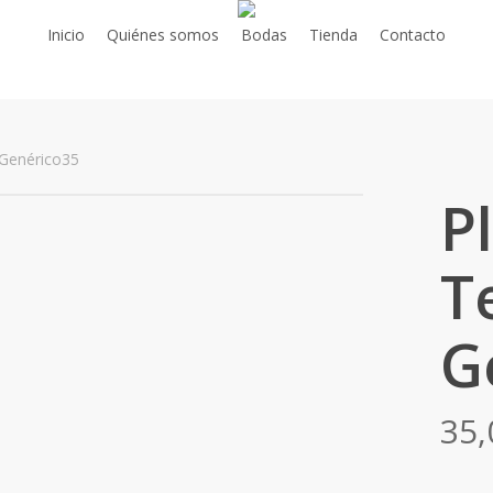
Inicio
Quiénes somos
Bodas
Tienda
Contacto
Genérico35
P
T
G
35