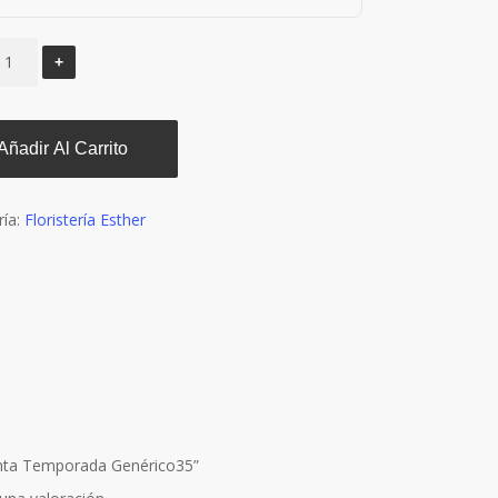
Añadir Al Carrito
ría:
Floristería Esther
lanta Temporada Genérico35”