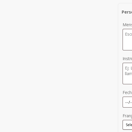
Pers
Mens
Inst
Fech
Fran