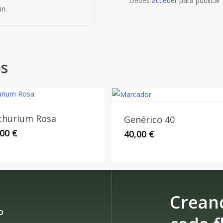
Debes
acceder
para publicar 
n.
os
thurium Rosa
Genérico 40
,00
€
40,00
€
Crean
o