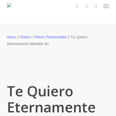
Menu
Skip
to
buscar:
account
main
content
Inicio
Flores
Flores Preservadas
Te Quiero
Eternamente (Modelo B)
Te Quiero
Eternamente