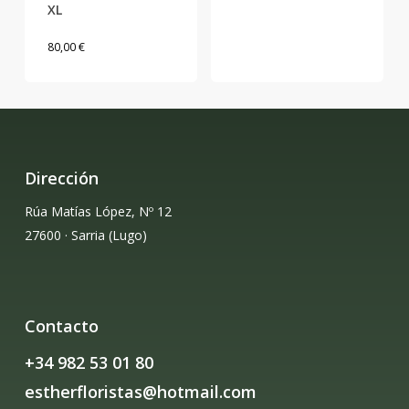
XL
la
página
80,00
€
de
product
Dirección
Rúa Matías López, Nº 12
27600 · Sarria (Lugo)
Contacto
+34 982 53 01 80
estherfloristas@hotmail.com