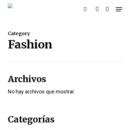
Skip
Menu
buscar:
account
to
main
content
Category
Fashion
Archivos
No hay archivos que mostrar.
Categorías