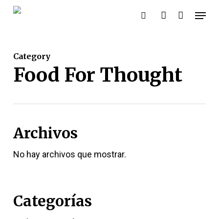
Skip
Menu
buscar:
account
to
main
content
Category
Food For Thought
Archivos
No hay archivos que mostrar.
Categorías